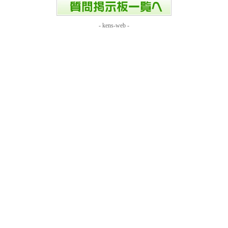
-
kens-web
-