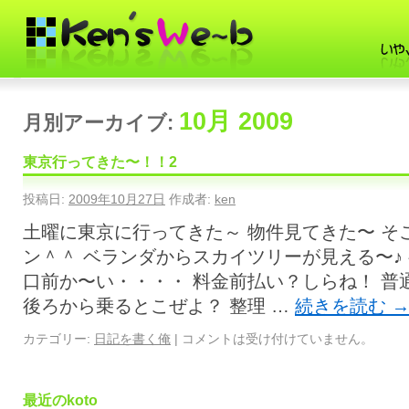
10月 2009
月別アーカイブ:
東京行ってきた〜！！2
投稿日:
2009年10月27日
作成者:
ken
土曜に東京に行ってきた～ 物件見てきた〜 そ
ン＾＾ ベランダからスカイツリーが見える〜♪
口前か〜い・・・・ 料金前払い？しらね！ 普
後ろから乗るとこぜよ？ 整理 …
続きを読む
カテゴリー:
日記を書く俺
|
コメントは受け付けていません。
最近のkoto