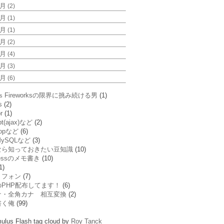
8月
(2)
7月
(1)
6月
(1)
4月
(2)
3月
(4)
2月
(3)
1月
(6)
Fireworksの限界に挑み続ける男
(1)
s
s
(2)
or
(1)
ipt(ajax)など
(2)
hopなど
(6)
MySQLなど
(3)
なら知っておきたい豆知識
(10)
ressのメモ書き
(10)
1)
トフォン
(7)
PHP配布してます！
(6)
ナ・全角カナ 相互変換
(2)
書く俺
(99)
lus Flash tag cloud by
Roy Tanck