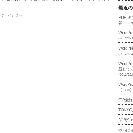
最近の
付けていません。
PHP 
報・ニ
Word
(2012/12/
Word
(2012/12/
WordP
新して
(2012/12/
Word
（.ph
GW最終
TOKY
3/18(
やっぱ