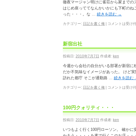
徹夜マージャン明けに雀荘から家までの
はじめ座っててなんかいかにも下町のね
った・・・。な …
続きを読む
→
カテゴリー:
日記を書く俺
|
コメントは受け
新宿出社
投稿日:
2010年7月7日
作成者:
ken
今週から会社の自分がいる部署が新宿に移
だか不気味なイメージがあった。 けど実
訪れた都庁 そこが通勤路 …
続きを読む
カテゴリー:
日記を書く俺
|
コメントは受け
100円クォリティ・・・
投稿日:
2010年7月7日
作成者:
ken
いつもよく行く100円ローソン。 確か
かろう・・・・を素で行くこのお店・・・