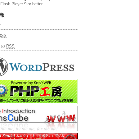
s
Flash Player
9 or better.
報
ン
RSS
トの
RSS