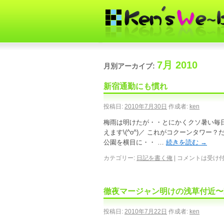
7月 2010
月別アーカイブ:
新宿通勤にも慣れ
投稿日:
2010年7月30日
作成者:
ken
梅雨は明けたが・・とにかくクソ暑い毎日
えます\(^o^)／ これがコクーンタワ
公園を横目に・・ …
続きを読む
→
カテゴリー:
日記を書く俺
|
コメントは受け
徹夜マージャン明けの浅草付近〜
投稿日:
2010年7月22日
作成者:
ken