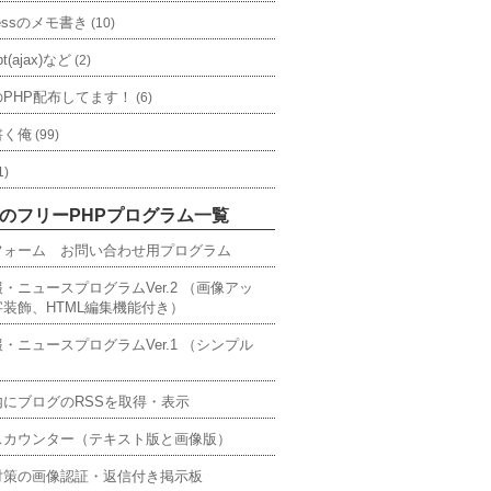
ressのメモ書き
(10)
ipt(ajax)など
(2)
PHP配布してます！
(6)
書く俺
(99)
1)
のフリーPHPプログラム一覧
フォーム お問い合わせ用プログラム
・ニュースプログラムVer.2 （画像アッ
装飾、HTML編集機能付き）
・ニュースプログラムVer.1 （シンプル
内にブログのRSSを取得・表示
スカウンター（テキスト版と画像版）
対策の画像認証・返信付き掲示板