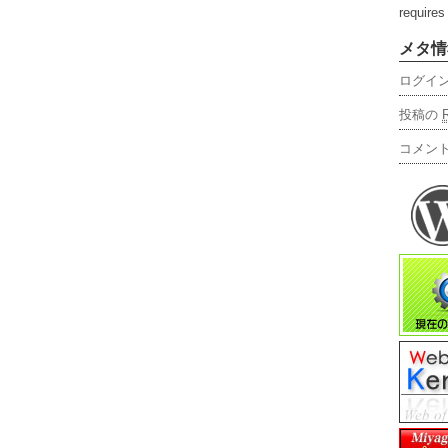
require
メタ情
ログイ
投稿の
コメン