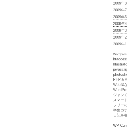
2009年
2009年
2009年
2009年
2009年
2009年
2009年
Wordpres
htacces
Illustrat
javascr
photos
PHP＆
Web屋
WordP
ジャン
(
スマー
フリーの
半角カ
日記を
WP Cumu