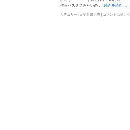
作るパスタ？みたいの …
続きを読む
→
カテゴリー:
日記を書く俺
|
コメントは受け