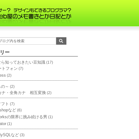
リー
なら知っておきたい豆知識
(17)
ートフォン
(7)
ess
(2)
もの～
(2)
カナ・全角カナ 相互変換
(2)
ソフト
(7)
oshopなど
(6)
eworksの限界に挑み続ける男
(1)
rator
(1)
MySQLなど
(3)