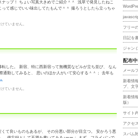
スナップ！ ちょい写真大きめでご紹介＾＾ 浅草で発見したねこ
WordP
こって感じでいい味出してたもんで＾＾ 撮ろうとしたら立っちゃ
javascr
付けていません。
フリーの
日記を
ジャン
(
配布中
転した。 新宿、特に西新宿って無機質なビルが立ち並び、 なん
メール
際通勤してみると、 思いのほか人がいて安心する＾＾； 去年も
→
新着情報
プ、文字
付けていません。
新着情報
版）
サイト
アクセ
に安くて良いものもあるが、 その分悪い部分が目立つ。 安かろう悪
スパム
。 備忘録として不満を書いてみる♪ーー； まず、フライパンで