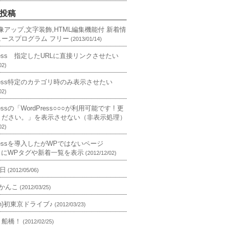
投稿
画像アップ,文字装飾,HTML編集機能付 新着情
ュースプログラム フリー
(2013/01/14)
Press 指定したURLに直接リンクさせたい
02)
Press特定のカテゴリ時のみ表示させたい
02)
ressの「WordPress○○○が利用可能です ! 更
ください。」を表示させない（非表示処理）
02)
Pressを導入したがWPではないページ
p）にWPタグや新着一覧を表示
(2012/12/02)
日
(2012/05/06)
Oかんこ
(2012/03/25)
Sun)初東京ドライブ♪
(2012/03/23)
り船橋！
(2012/02/25)