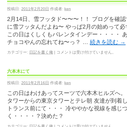
投稿日:
2011年2月20日
作成者:
ken
2月14日、雪フッタド〜〜〜！！ ブログを確
に雪フッタんだよね〜 やっぱ2月の始めって
この日はくしくもバレンタインデー・・・・ 
チョコやんの忘れてね〜っ？ …
続きを読む
→
カテゴリー:
日記を書く俺
|
コメントは受け付けていません。
六本木にて
投稿日:
2011年2月16日
作成者:
ken
この日はわけあってスーツで六本木ヒルズへ。 
タワーからの東京タワーとテレ朝 友達が到着
トランス前にて・・・ 冷ややかな視線を感じ
く・・・・？決めた？
カテゴリー:
日記を書く俺
|
コメントは受け付けていません。