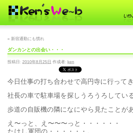
«
新宿通勤にも慣れ
ダンカンとの出会い・・・
投稿日:
2010年8月25日
作成者:
ken
今日仕事の打ち合わせで高円寺に行って
社長の車で駐車場を探しうろうろしてい
歩道の自販機の隣になにやら見たことが
え〜っと、え〜〜〜っと・・・・・・
たけし軍団の・・・・・・。