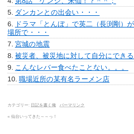
第8話 ケンジ、来仙！？＾＾；
ダンカンとの出会い・・・
ドラマ「とんぼ」で英二（長渕剛）
場所で・・・
宮城の地震
被災者、被災地に対して自分にでき
こんなレバー食べたことない。。。
職場近所の某有名ラーメン店
カテゴリー:
日記を書く俺
パーマリンク
«
仙台いってきた～～っ！